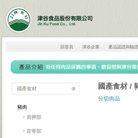
回首頁
津谷企業
產品認證與驗
國產食材 / 
國產食材
分切肉品
豬肉
肩胛部
背脊部